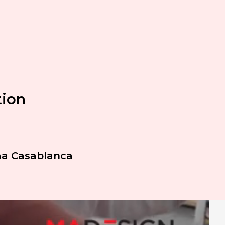
tion
baa Casablanca